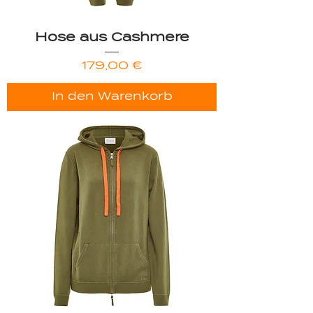
Hose aus Cashmere
Preis
179,00 €
In den Warenkorb