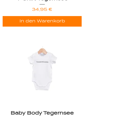
Preis
34,95 €
In den Warenkorb
Baby Body Tegernsee