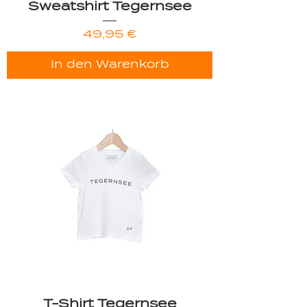
Sweatshirt Tegernsee
Preis
49,95 €
In den Warenkorb
T-Shirt Tegernsee