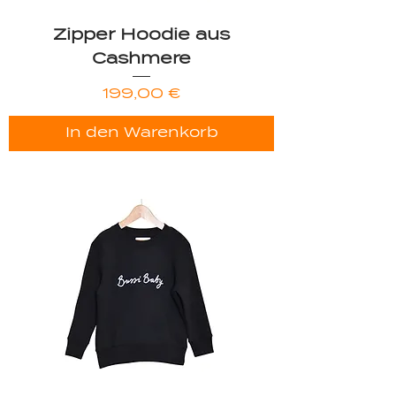
Zipper Hoodie aus
Cashmere
Preis
199,00 €
In den Warenkorb