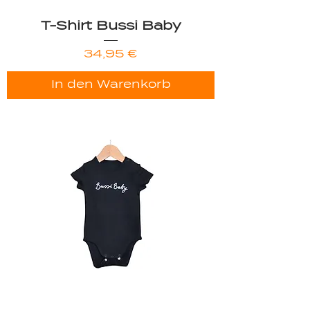
T-Shirt Bussi Baby
Preis
34,95 €
In den Warenkorb