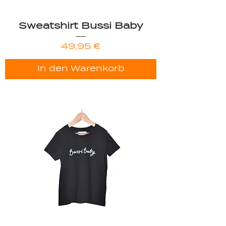
Sweatshirt Bussi Baby
Preis
49,95 €
In den Warenkorb